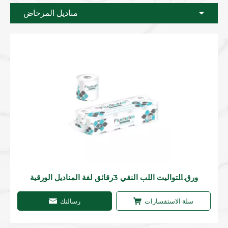
مناديل المرحاض
ورق التواليت اللب النقي 3رقائق لفة المناديل الورقية
القياسية لفة قابلة للغسل في فندق غرفة الضيوف
الحمام Ulive بالجملة حسب الطلب
سلة الاستفسارات
رسالتك