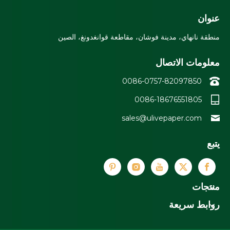
عنوان
منطقة نانهاي، مدينة فوشان، مقاطعة قوانغدونغ، الصين
معلومات الاتصال
0086-0757-82097850
0086-18676551805
sales@ulivepaper.com
يتبع
منتجات
روابط سريعة