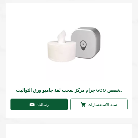
مخصص 600 جرام مركز سحب لفة جامبو ورق التواليت
2رقائق ورق التواليت القابل للذوبان في الماء لغرفة
غسيل الفندق
سلة الاستفسارات
رسالتك