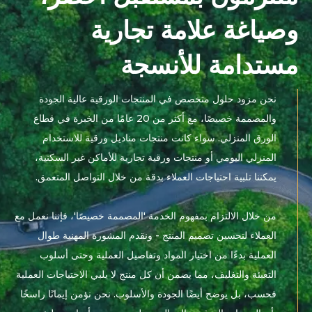
وصياغة علامة تجارية
مستدامة للأنسجة
نحن مزود حلول متخصص في المنتجات الورقية عالية الجودة
والمصممة خصيصًا، مع أكثر من 20 عامًا من الخبرة في قطاع
الورق المنزلي. سواء كانت منتجات مناديل ورقية للاستخدام
المنزلي اليومي أو منتجات ورقية تجارية للأماكن غير السكنية،
يمكننا تلبية احتياجات العملاء بدقة من خلال التواصل المتعمق.​
من خلال الالتزام بمفهوم الخدمة 'المصممة خصيصًا'، فإننا نعمل مع
العملاء لتحسين تصميم المنتج - ونقدم المشورة المهنية طوال
العملية بدءًا من اختيار المواد وتفاصيل العملية وحتى أسلوب
التعبئة والتغليف، مما يضمن أن كل منتج لا يلبي الاحتياجات العملية
فحسب، بل يوضح أيضًا الجودة والأسلوب. نحن نؤمن إيمانًا راسخًا