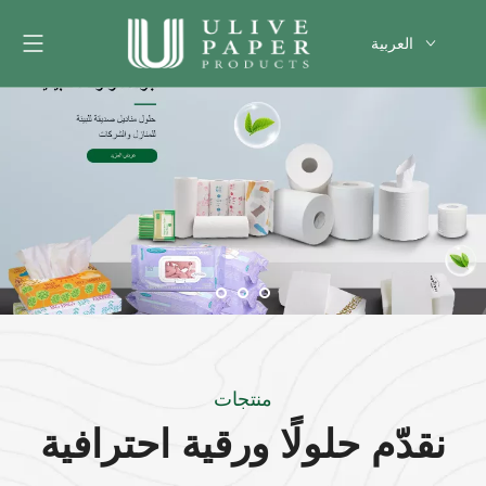
العربية
English
Français
Pусский
Español
Português
Deutsch
한국어
Filipino
românesc
svenska
منتجات
نقدّم حلولًا ورقية احترافية