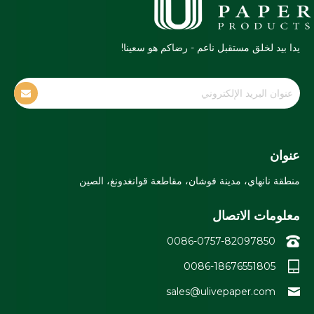
يدا بيد لخلق مستقبل ناعم - رضاكم هو سعينا!
عنوان
منطقة نانهاي، مدينة فوشان، مقاطعة قوانغدونغ، الصين
معلومات الاتصال
0086-0757-82097850
0086-18676551805
sales@ulivepaper.com