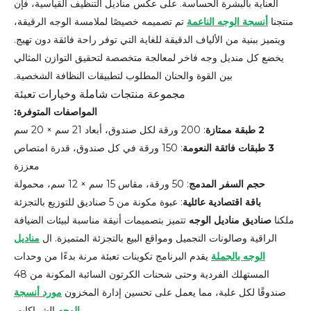
العناية بالبشرة الحساسة. على عكس مناديل التنظيف القياسية، فإن
منتجنا
أنسجة الوجه الناعمة
تم تصميمه خصيصًا لملامسة الوجه الرقيقة،
ويتميز ببنية من الألياف الدقيقة للغاية التي توفر راحة فائقة دون تهيج.
يخضع كل منديل وجه فاخر لمعالجة متخصصة لتحقيق التوازن المثالي
بين القوة والحنان المطلوب لتطبيقات النظافة الشخصية.
مجموعة منتجات شاملة وخيارات تعبئة
المواصفات المتوفرة:
2 طبقة ممتازة
: 200 ورقة لكل صندوق، أبعاد 21 سم × 20 سم
3 طبقات فائقة النعومة
: 150 ورقة في كل صندوق، قدرة امتصاص
معززة
حجم السفر المدمج
: 50 ورقة، مقاس 15 سم × 12 سم، محمولة
باقة اقتصادية عائلية
: عبوة مكونة من 5 صناديق للتوزيع بالتجزئة
ملكنا
صناديق مناديل الوجه
تتميز بتصميمات أنيقة مناسبة لبيئات الضيافة
الراقية وصالونات التجميل ومواقع البيع بالتجزئة المتميزة. ال
مناديل
الوجه بالجملة
يقدم البرنامج تكوينات تعبئة مرنة بدءًا من وحدات
المستهلك الفردية وحتى شحنات الكرتون السائبة المكونة من 48
صندوقًا لكل علبة، مما يعمل على تحسين إدارة المخزون
مورد أنسجة
الوجه
الشراكات.