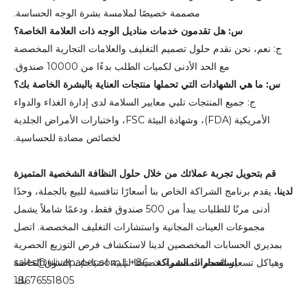
مصممة خصيصًا لملامسة بشرة الوجه الحساسة.
س: هل تقدمون خدمات مناديل الوجه ذات العلامة الخاصة؟
ج: نعم، نحن نقدم حلول تصميم التغليف والعلامات التجارية المخصصة
مع الحد الأدنى لكميات الطلب بدءًا من 10000 صندوق.
س: ما هي الشهادات التي تحملها منتجات العناية بالبشرة الخاصة بك؟
ج: جميع المنتجات تلبي معايير السلامة لدى إدارة الغذاء والدواء
الأمريكية (FDA)، وشهادة البيئة FSC، واختبارات الأمراض الجلدية
لخصائص مضادة للحساسية.
قم بتحويل تجربة عملائك من خلال حلول النظافة الشخصية المتميزة
لدينا.
يقدم برنامج الشراكة الخاص بنا أسعارًا تنافسية للبيع بالجملة، وحدًا
أدنى مرنًا للطلبات يبدأ من 500 صندوق فقط، ودعمًا شاملاً يشمل
مجموعات العينات المجانية واستشارات التغليف المخصصة. اتصل
بمديري الحسابات المخصصين لدينا لاستكشاف فرص التوزيع الحصرية
استفسارات الشراكة
وهياكل تسعير الحجم المصممة خصيصًا لتلبية احتياجات السوق الخاصة
: sales@ulivepaper.com | +86-
بك.
18676551805