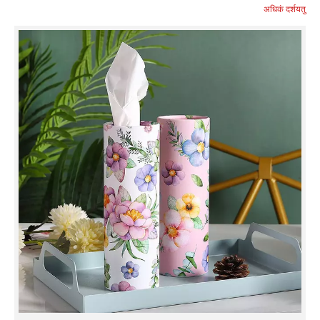
अधिकं दर्शयतु