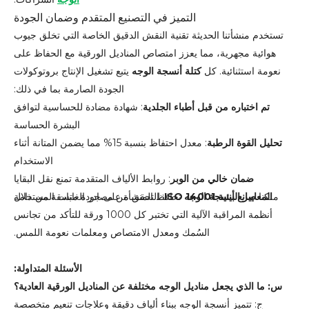
التميز في التصنيع المتقدم وضمان الجودة
تستخدم منشأتنا الحديثة تقنية النقش الدقيق الخاصة التي تخلق جيوب
هوائية مجهرية، مما يعزز امتصاص المناديل الورقية مع الحفاظ على
نعومة استثنائية. كل
كتلة أنسجة الوجه
يتبع تشغيل الإنتاج بروتوكولات
الجودة الصارمة بما في ذلك:
تم اختباره من قبل أطباء الجلدية
: شهادة مضادة للحساسية لتوافق
البشرة الحساسة
تحليل القوة الرطبة
: معدل احتفاظ بنسبة 15% مما يضمن المتانة أثناء
الاستخدام
ضمان خالي من الوبر
: روابط الألياف المتقدمة تمنع نقل البقايا
ملكنا
المعايير البيئية ISO 14001
صانع أنسجة الوجه
: التحقق من مصادر الغابات المستدامة
تحافظ المنشأة على جودة متسقة من خلال
أنظمة المراقبة الآلية التي تختبر كل 1000 ورقة للتأكد من تجانس
السُمك ومعدل الامتصاص ومعلمات نعومة اللمس.
الأسئلة المتداولة:
س: ما الذي يجعل مناديل الوجه مختلفة عن المناديل الورقية العادية؟
ج: تتميز أنسجة الوجه ببناء ألياف دقيقة وعلاجات تنعيم متخصصة