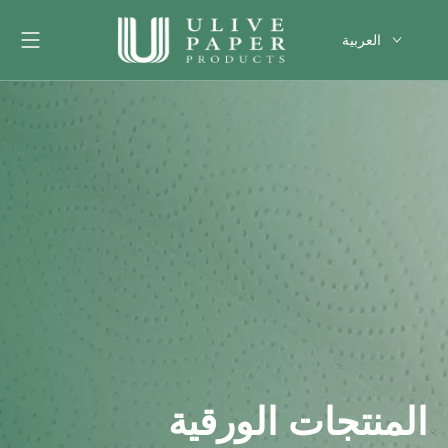
العربية
English
Français
Pусский
Español
Português
Deutsch
한국어
Filipino
românesc
svenska
المنتجات الورقية