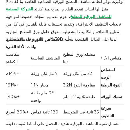
توفيره. توفر أنظمة مناشف المطبخ الورقية الصناعية الخاصة بنا كفاءة لا
مثيل لها لبيئات تقديم الطعام المزدحمة. كقائد
الشركة المصنعة
للمناشف الورقية للمطبخ
، نقوم بتصميم منتجات خصيصًا لمواجهة
تحديات التنظيف الاحترافية، وتقديم تحسينات قابلة للقياس في كل من
معايير النظافة والتكاليف التشغيلية. تتفوق حلول ورق المطبخ التجارية
أداء امتصاص فائق وهندسة المتانة
لدينا على البدائل التقليدية بنسبة 300% في القدرة على الامتصاص.
بيانات الأداء الفني:
منشفة ورق المطبخ
مكاسب
مقياس الأداء
المناشف القياسية
لدينا
الكفاءة
امتصاص
22 مل لكل ورقة
7 مل لكل ورقة
+214%
الزيت
القوة الرطبة
مقاومة القوة 3.2N
معيار 1.1N
+191%
0.5 ملم طبقة
سمك الورقة
طبقة ثلاثية 1.2 ملم
+140%
واحدة
سرعة
35 ثانية في المتوسط
180 ثانية قماش
+80% أسرع
التنظيف
تشتمل تقنية المناشف الورقية شديدة التحمل على أنماط ثقوب دقيقة