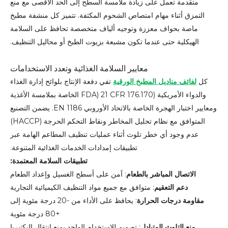
متقدمة تعمل على زيادة ملامسة السطح إلى الحد الأقصى مع منع
التمزق أثناء مهام امتصاص الشحوم المكثفة. تتميز كل منشفة مطبخ
ماصة بحواف معززة وتوجيه ألياف متخصصة تحافظ على السلامة
الهيكلية حتى عندما تكون مشبعة بزيوت الطبخ أو محاليل التنظيف.
معايير السلامة الغذائية وتعدد الاستخدامات
كل
لفائف مناديل المطبخ الورقية
تفي دفعة الإنتاج بلوائح إدارة الغذاء
والدواء الأمريكية (FDA) 21 CFR 176.170 الخاصة بملامسة الأغذية
ومعايير اختبار الهجرة الخاصة بالاتحاد الأوروبي EN 1186. يضمن التصنيع
المتوافق مع نظام تحليل المخاطر ونقاط التحكم الحرجة (HACCP)
عدم وجود أي خطر تلوث أثناء عمليات تنظيف المطاعم الهامة عبر
تطبيقات إمدادات الخدمات الغذائية المتنوعة.
تطبيقات السلامة المعتمدة:
الاتصال المباشر بالطعام
: آمن على أسطح الغسيل وإعداد الطعام
دعم التعقيم
: متوافق مع جميع مواد التنظيف الكيميائية التجارية
مقاومة درجات الحرارة
: يحافظ على الأداء من -20 درجة مئوية إلى
+80 درجة مئوية
منع التلوث المتبادل
: تصميم للاستخدام الواحد يمنع انتقال البكتيريا