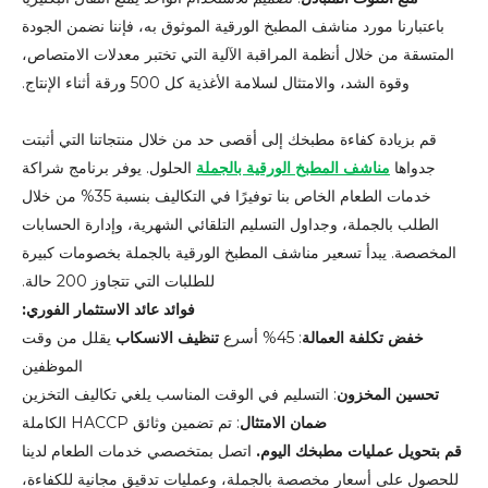
باعتبارنا مورد مناشف المطبخ الورقية الموثوق به، فإننا نضمن الجودة
المتسقة من خلال أنظمة المراقبة الآلية التي تختبر معدلات الامتصاص،
وقوة الشد، والامتثال لسلامة الأغذية كل 500 ورقة أثناء الإنتاج.
قم بزيادة كفاءة مطبخك إلى أقصى حد من خلال منتجاتنا التي أثبتت
جدواها
مناشف المطبخ الورقية بالجملة
الحلول. يوفر برنامج شراكة
خدمات الطعام الخاص بنا توفيرًا في التكاليف بنسبة 35% من خلال
الطلب بالجملة، وجداول التسليم التلقائي الشهرية، وإدارة الحسابات
المخصصة. يبدأ تسعير مناشف المطبخ الورقية بالجملة بخصومات كبيرة
للطلبات التي تتجاوز 200 حالة.
فوائد عائد الاستثمار الفوري:
خفض تكلفة العمالة
: 45% أسرع
تنظيف الانسكاب
يقلل من وقت
الموظفين
تحسين المخزون
: التسليم في الوقت المناسب يلغي تكاليف التخزين
ضمان الامتثال
: تم تضمين وثائق HACCP الكاملة
قم بتحويل عمليات مطبخك اليوم.
اتصل بمتخصصي خدمات الطعام لدينا
للحصول على أسعار مخصصة بالجملة، وعمليات تدقيق مجانية للكفاءة،