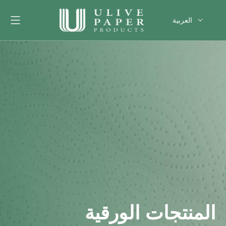
العربية
English
Français
Pусский
Español
Português
Deutsch
한국어
Filipino
românesc
svenska
المنتجات الورقية