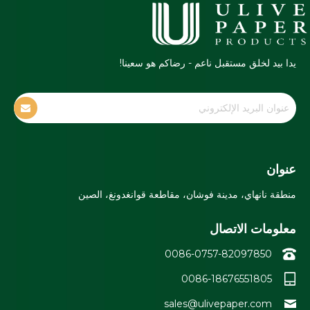
يدا بيد لخلق مستقبل ناعم - رضاكم هو سعينا!
عنوان
منطقة نانهاي، مدينة فوشان، مقاطعة قوانغدونغ، الصين
معلومات الاتصال
0086-0757-82097850
0086-18676551805
sales@ulivepaper.com